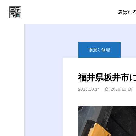
施工実績
瓦修理
福
選ばれ
雨漏り修理
Uncategorized
福井県坂井市
坂井市にて雨樋の部分交
2025.10.14
2025.10.15
換工事〈破損・ジョイン
ト外れ修理〉
2026.04.13