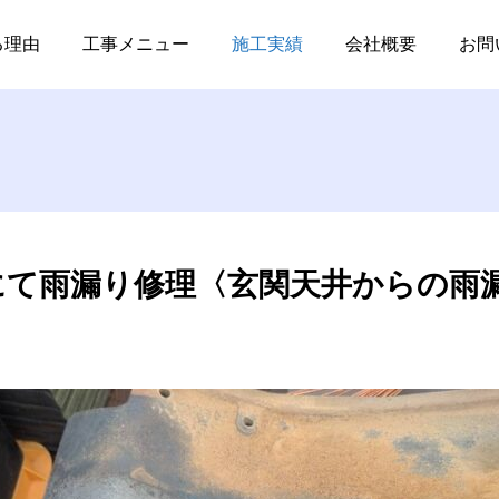
井県坂井市にて雨漏り修理〈玄関天井からの雨漏り〉
る理由
工事メニュー
施工実績
会社概要
お問
雨漏り修理
雨漏り修理
にて雨漏り修理〈玄関天井からの雨
坂井市にて雨漏り補修工
福井県坂井市にて雨漏り
事・雨樋工事
修理〈玄関天井からの雨
漏り〉
2025.10.29
2025.10.14