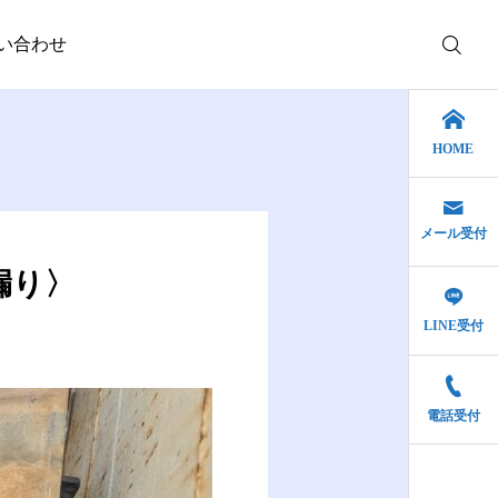
い合わせ
HOME
メール受付
雨漏り修理
漏り〉
福井県福井市にて屋根修
LINE受付
理・雨漏り修理〈瓦屋根
からの雨漏り〉
2025.03.11
電話受付