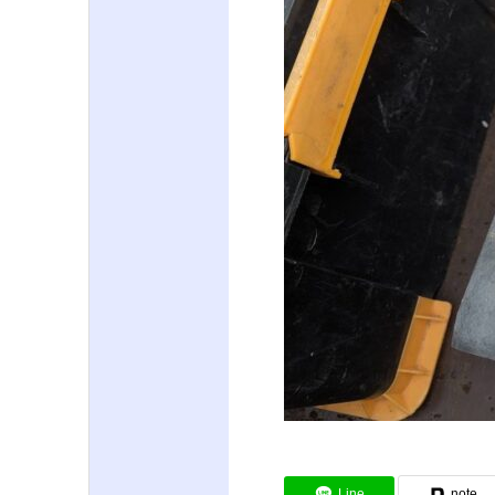
Line
note